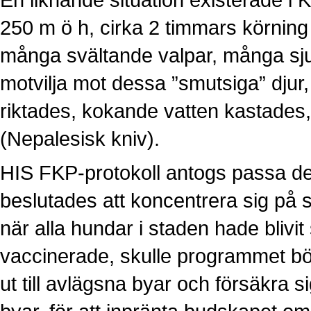
250 m ö h, cirka 2 timmars körning 
många svältande valpar, många sju
motvilja mot dessa ”smutsiga” djur,
riktades, kokande vatten kastades, 
(Nepalesisk kniv).
HIS FKP-protokoll antogs passa de
beslutades att koncentrera sig p
när alla hundar i staden hade blivit 
vaccinerade, skulle programmet börja 
ut till avlägsna byar och försäkra s