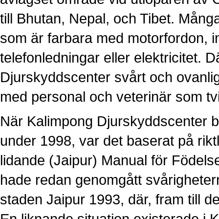
till Bhutan, Nepal, och Tibet. Mån
som är farbara med motorfordon, in
telefonledningar eller elektricitet. 
Djurskyddscenter svårt och ovanlig
med personal och veterinär som tvi
När Kalimpong Djurskyddscenter bör
under 1998, var det baserat på riktl
lidande (Jaipur) Manual för Födels
hade redan genomgått svårighetern
staden Jaipur 1993, där, fram till d
En liknande situation existerade i 