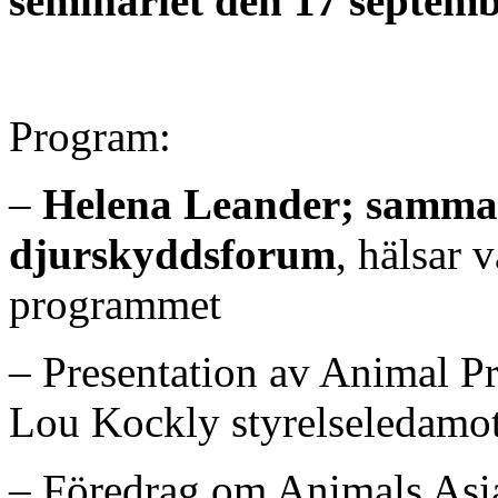
seminariet den 17 septemb
Program:
–
Helena Leander; samman
djurskyddsforum
, hälsar
programmet
– Presentation av Animal P
Lou Kockly styrelseledamo
– Föredrag om Animals Asi