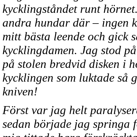
kycklingståndet runt hörnet.
andra hundar där – ingen k
mitt bästa leende och gick s
kycklingdamen. Jag stod på
på stolen bredvid disken i h
kycklingen som luktade så got
kniven!
Först var jag helt paralyse
sedan började jag springa 